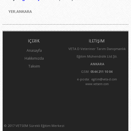
YER;ANKARA
İÇERİK
İLETİŞİM
VETA D Veteriner Tarım Danışmanlık
Anasayfa
Eğitim Mühendislik Ltd.Şti.
Hakkımızda
ANKARA
Takvim
GSM:
0544 211 10 04
e-posta:
egitim@veta-d.com
www.vetsem.com
© 2017 VETSEM Sürekli Eğitim Merkezi